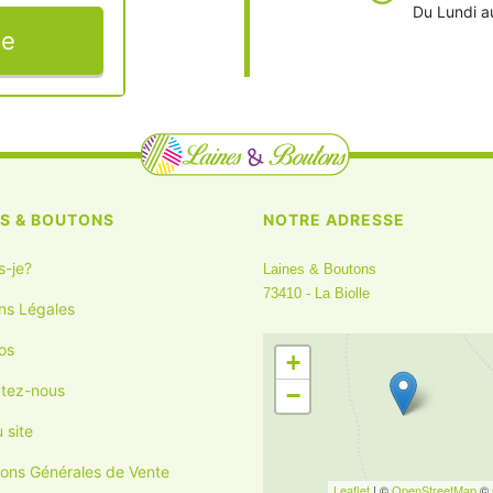
Du Lundi a
ge
ES & BOUTONS
NOTRE ADRESSE
s-je?
Laines & Boutons
73410 - La Biolle
ns Légales
os
+
tez-nous
−
 site
ions Générales de Vente
Leaflet
| ©
OpenStreetMap
©