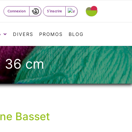
Connexion
S'inscrire
»
DIVERS
PROMOS
BLOG
à 36 cm
nne Basset