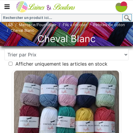
L&B
Mercerie/Fourniture
Fils à tricoter
Pelotes de coton
Cheval Blanc
Cheval Blanc
Afficher uniquement les articles en stock