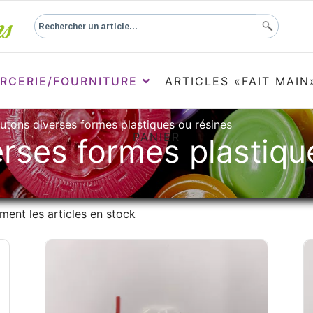
RCERIE/FOURNITURE
ARTICLES «FAIT MAIN
utons diverses formes plastiques ou résines
PANIER
rses formes plastiqu
ment les articles en stock