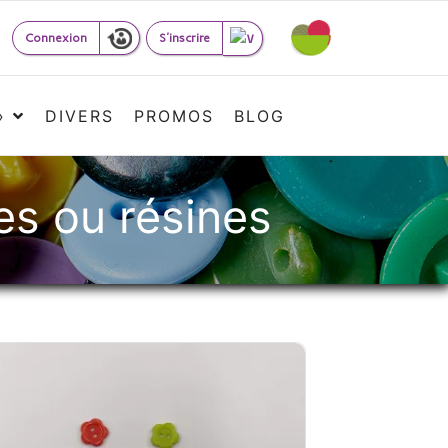
Connexion
S'inscrire
»
DIVERS
PROMOS
BLOG
es ou résines