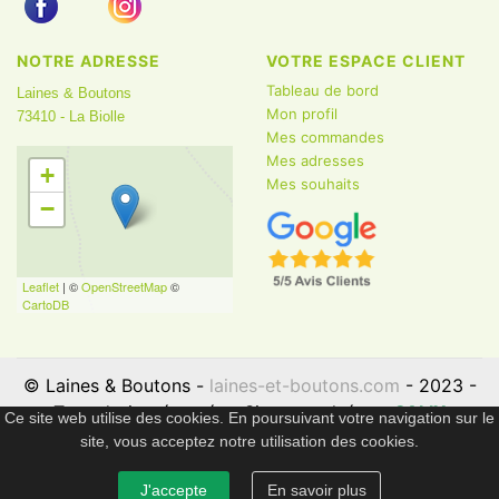
NOTRE ADRESSE
VOTRE ESPACE CLIENT
Tableau de bord
Laines & Boutons
Mon profil
73410 - La Biolle
Mes commandes
Mes adresses
+
Mes souhaits
−
Leaflet
| ©
OpenStreetMap
©
CartoDB
© Laines & Boutons -
laines-et-boutons.com
- 2023 -
Tous droits réservés - Site propulsé par
SALIX
Ce site web utilise des cookies. En poursuivant votre navigation sur le
Informatique
site, vous acceptez notre utilisation des cookies.
J'accepte
En savoir plus