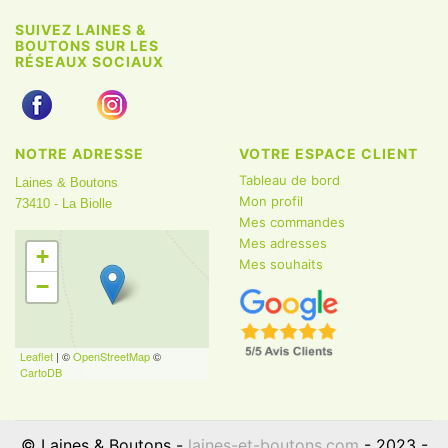
SUIVEZ LAINES &
BOUTONS SUR LES
RÉSEAUX SOCIAUX
NOTRE ADRESSE
VOTRE ESPACE CLIENT
Tableau de bord
Laines & Boutons
Mon profil
73410 - La Biolle
Mes commandes
Mes adresses
+
Mes souhaits
−
Leaflet
| ©
OpenStreetMap
©
CartoDB
© Laines & Boutons -
laines-et-boutons.com
- 2023 -