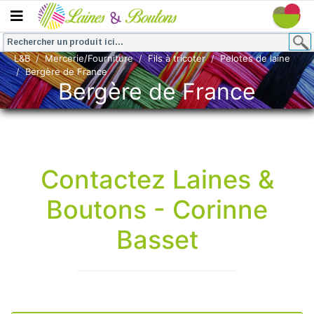
L&B
Mercerie/Fourniture
Fils à tricoter
Pelotes de laine
Bergère de France
Bergère de France
Contactez Laines &
Boutons - Corinne
Basset