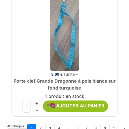
l'unité -
3,00 €
Porte clef Grande Dragonne à pois blancs sur
fond turquoise
1 produit en stock
+
AJOUTER AU PANIER
–
Affichage #
1
2
3
4
5
6
7
8
9
10
»